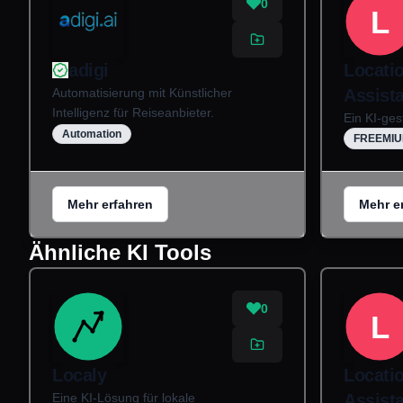
0
L
adigi
Locatio
Automatisierung mit Künstlicher
Assista
Intelligenz für Reiseanbieter.
Ein KI-ges
Automation
FREEMI
Mehr erfahren
Mehr e
Ähnliche KI Tools
0
L
Localy
Locatio
Eine KI-Lösung für lokale
Assista