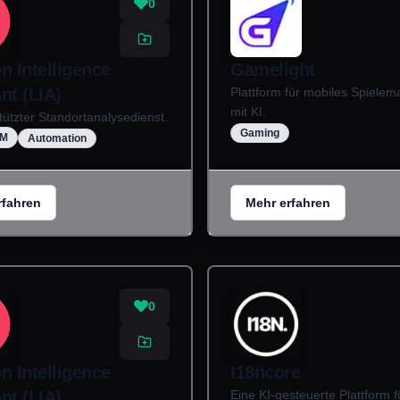
0
n Intelligence
Gamelight
nt (LIA)
Plattform für mobiles Spielem
mit KI.
tützter Standortanalysedienst.
Gaming
UM
Automation
rfahren
Mehr erfahren
0
n Intelligence
I18ncore
nt (LIA)
Eine KI-gesteuerte Plattform f