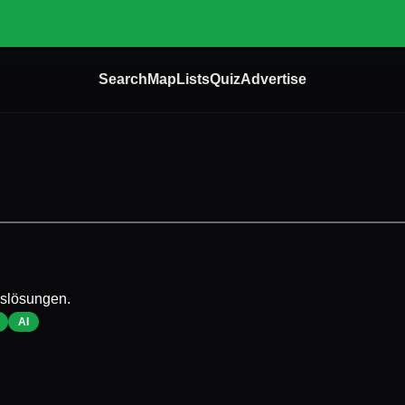
Search
Map
Lists
Quiz
Advertise
gslösungen.
AI