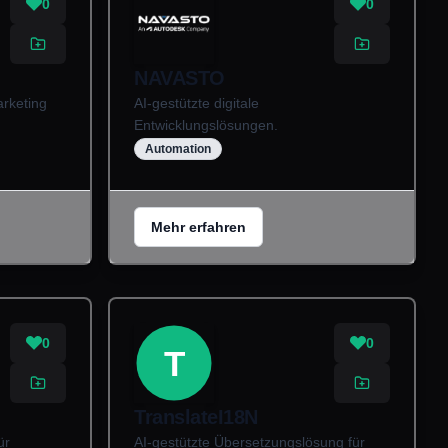
0
0
NAVASTO
arketing
AI-gestützte digitale
Entwicklungslösungen.
Automation
Mehr erfahren
0
0
T
TranslateI18N
ür
AI-gestützte Übersetzungslösung für