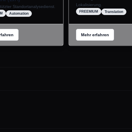
Lokalisierung.
tützter Standortanalysedienst.
FREEMIUM
Translation
UM
Automation
rfahren
Mehr erfahren