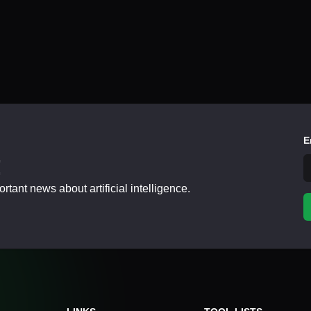
E
!
tant news about artificial intelligence.