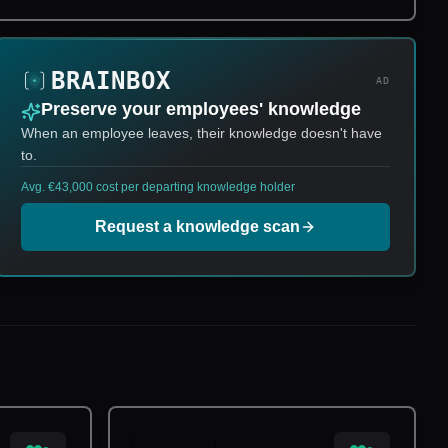
AD
Preserve your employees' knowledge
When an employee leaves, their knowledge doesn't have
to.
Avg. €43,000 cost per departing knowledge holder
Request a knowledge scan