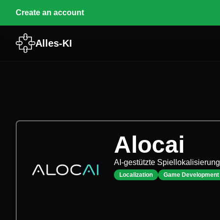
Create an account
Alles-KI
Alocai
AI-gestützte Spiellokalisierun
Localization
Game Development