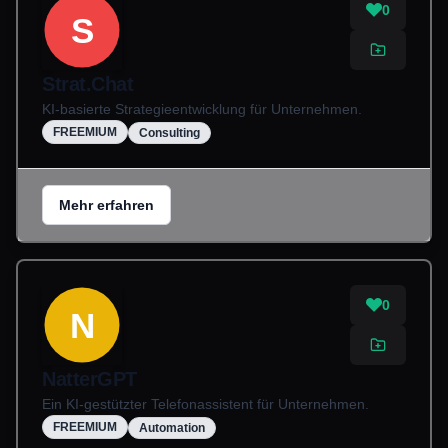
0
S
Strat.Chat
KI-basierte Strategieentwicklung für Unternehmen.
FREEMIUM
Consulting
Mehr erfahren
0
N
NatterGPT
Ein KI-gestützter Telefonassistent für Unternehmen.
FREEMIUM
Automation