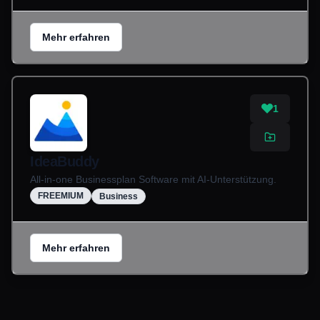
Mehr erfahren
1
IdeaBuddy
All-in-one Businessplan Software mit AI-Unterstützung.
FREEMIUM
Business
Mehr erfahren