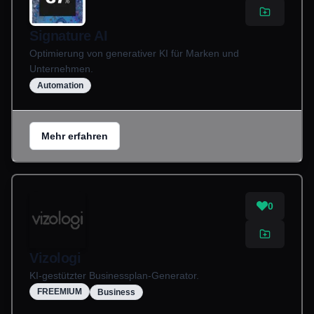
Signature AI
Optimierung von generativer KI für Marken und
Unternehmen.
Automation
Mehr erfahren
0
Vizologi
KI-gestützter Businessplan-Generator.
FREEMIUM
Business