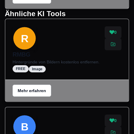
Ähnliche KI Tools
0
R
RMBG
Hintergründe von Bildern kostenlos entfernen.
FREE
Image
Mehr erfahren
0
B