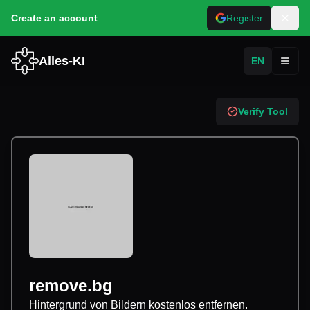
Create an account
Register
Alles-KI
EN
Toggl
Verify Tool
remove.bg
Hintergrund von Bildern kostenlos entfernen.