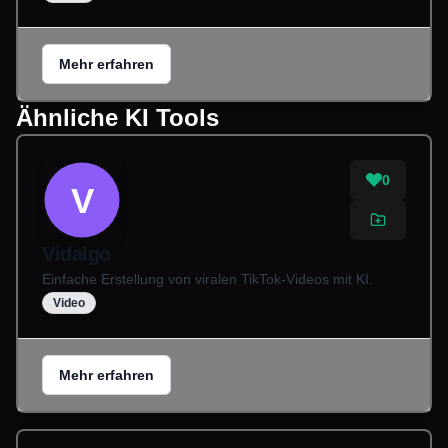
Mehr erfahren
Ähnliche KI Tools
0
V
Vidalgo
Einfache Erstellung von viralen TikTok-Videos mit KI.
Video
Mehr erfahren