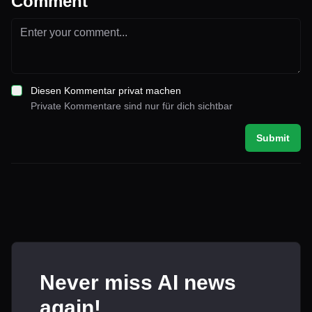
Comment
Diesen Kommentar privat machen
Private Kommentare sind nur für dich sichtbar
Submit
Never miss AI news
again!