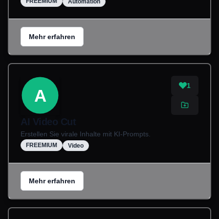
FREEMIUM
Automation
Mehr erfahren
1
A
AI Video Cut
Erstellen Sie virale Inhalte mit KI-Prompts.
FREEMIUM
Video
Mehr erfahren