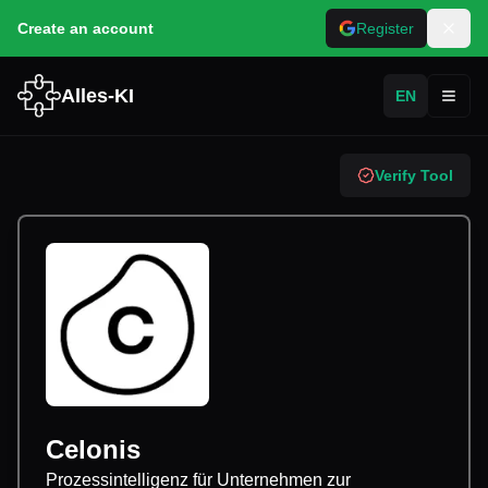
Create an account
Register
Alles-KI
EN
Toggl
Verify Tool
Celonis
Prozessintelligenz für Unternehmen zur