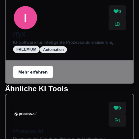
0
I
ITyX
KI-Software für intelligente Prozessautomatisierung.
FREEMIUM
Automation
Mehr erfahren
Ähnliche KI Tools
0
Process AI
Prozesse mit KI automatisieren und optimieren.