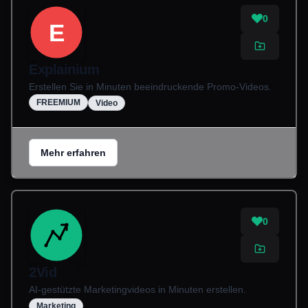
0
E
Explainium
Erstellen Sie in Minuten beeindruckende Promo-Videos.
FREEMIUM
Video
Mehr erfahren
0
2Vid
AI-gestützte Marketingvideos in Minuten erstellen.
Marketing