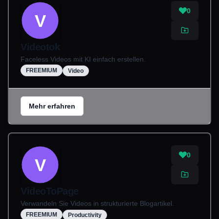
0
V
Videotok
Faceless Videos mit KI einfach erstellen.
FREEMIUM
Video
Mehr erfahren
0
V
VideoToPage
Verwandeln Sie Videos in strukturierte Blogartikel.
FREEMIUM
Productivity