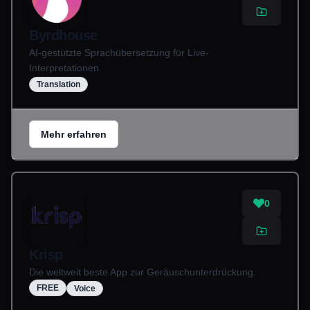
Byrdhouse
AI-gestützte Sprachübersetzung für Live-
Interpretationen.
Translation
Mehr erfahren
0
Krisp
Die weltweit beste App zur Geräuschunterdrückung.
FREE
Voice