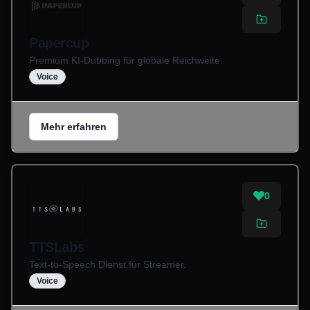
Papercup
Premium KI-Dubbing für globale Reichweite.
Voice
Mehr erfahren
0
TTSLabs
Text-to-Speech Dienst für Streamer.
Voice