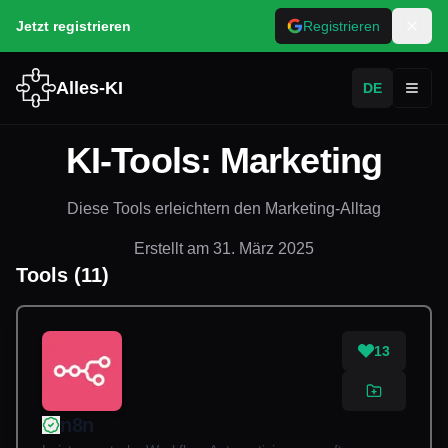
Jetzt registrieren
Registrieren
Alles-KI
DE
Toggl
KI-Tools: Marketing
Diese Tools erleichtern den Marketing-Alltag
Erstellt am
31. März 2025
Tools
(
11
)
13
n8n