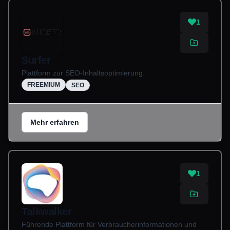
1
Surfer
Plattform zur SEO-Inhaltsoptimierung.
FREEMIUM
SEO
Mehr erfahren
1
Talkwalker
Führende Plattform für Verbraucherinformationen und