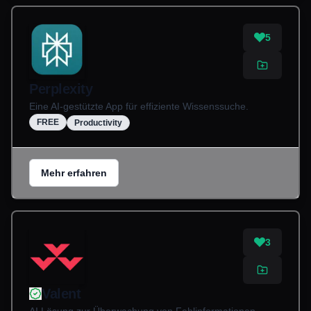
5
Perplexity
Eine AI-gestützte App für effiziente Wissenssuche.
FREE
Productivity
Mehr erfahren
3
Valent