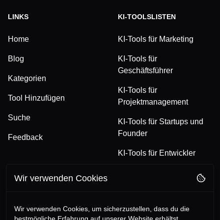
LINKS
KI-TOOLSLISTEN
Home
KI-Tools für Marketing
Blog
KI-Tools für
Geschäftsführer
Kategorien
KI-Tools für
Tool Hinzufügen
Projektmanagement
Suche
KI-Tools für Startups und
Founder
Feedback
KI-Tools für Entwickler
Wir verwenden Cookies
FOLGE UNS
RECHTLICHES
TikTok
Datenschutzerklärung
Wir verwenden Cookies, um sicherzustellen, dass du die
bestmögliche Erfahrung auf unserer Website erhältst.