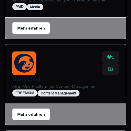
AI Lösung zur Überwachung von Fehlinformationen.
PAID
Media
Mehr erfahren
1
StoryChief
All-in-One Plattform für Content-Management.
FREEMIUM
Content Management
Mehr erfahren