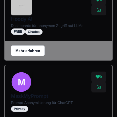
Hoody AI
Dashboards für anonymen Zugriff auf LLMs.
FREE
Chatbot
Mehr erfahren
0
M
MaskMyPrompt
Prompt-Anonymisierung für ChatGPT
Privacy