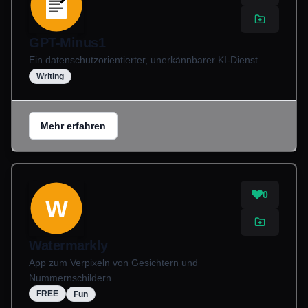
GPT-Minus1
Ein datenschutzorientierter, unerkännbarer KI-Dienst.
Writing
Mehr erfahren
0
W
Watermarkly
App zum Verpixeln von Gesichtern und
Nummernschildern.
FREE
Fun