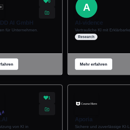
0
A
ADD AI GmbH
AI-vidence
en für Unternehmen.
Vertrauliche KI mit Erklärbarke
Research
rfahren
Mehr erfahren
1
.AI
Aporia
tzung von KI in
Sichere und zuverlässige KI-