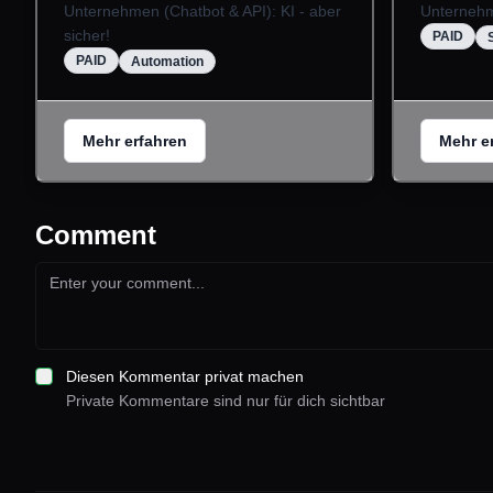
Unternehmen (Chatbot & API): KI - aber
Unterneh
sicher!
PAID
PAID
Automation
Mehr erfahren
Mehr e
Comment
Diesen Kommentar privat machen
Private Kommentare sind nur für dich sichtbar