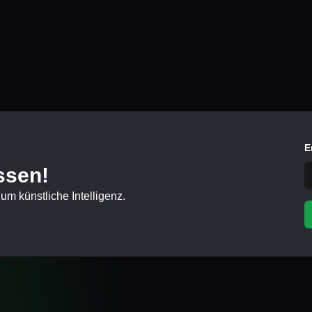
E
ssen!
um künstliche Intelligenz.