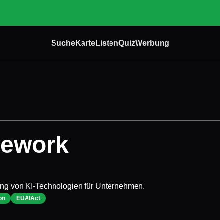
Suche
Karte
Listen
Quiz
Werbung
mework
ung von KI-Technologien für Unternehmen.
on
EUAIAct