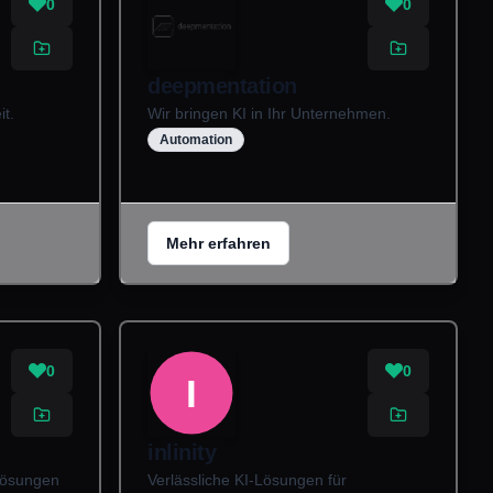
0
0
deepmentation
it.
Wir bringen KI in Ihr Unternehmen.
Automation
Mehr erfahren
0
0
I
inlinity
Lösungen
Verlässliche KI-Lösungen für