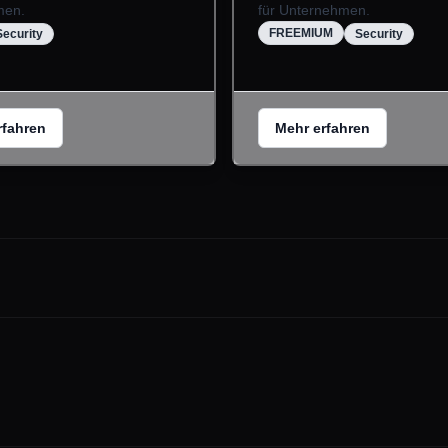
men.
für Unternehmen.
FREEMIUM
Security
Security
rfahren
Mehr erfahren