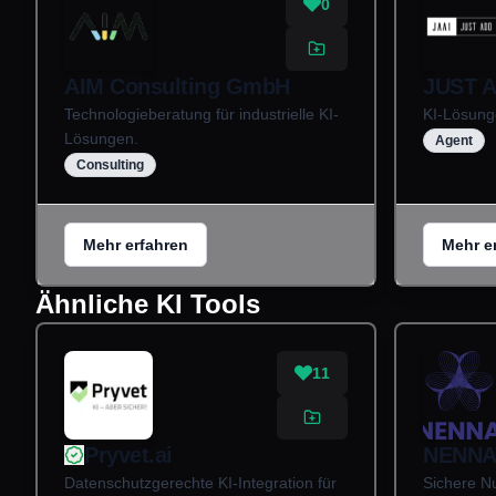
0
AIM Consulting GmbH
JUST 
Technologieberatung für industrielle KI-
KI-Lösung
Lösungen.
Agent
Consulting
Mehr erfahren
Mehr e
Ähnliche KI Tools
11
Pryvet.ai
NENNA
Datenschutzgerechte KI-Integration für
Sichere Nu