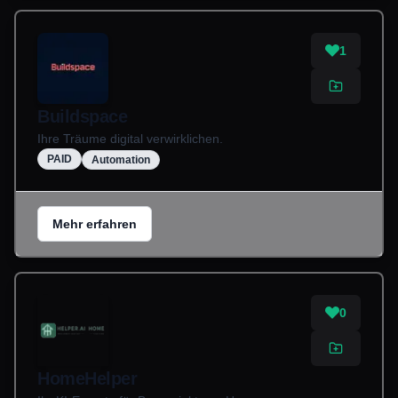
1
Buildspace
Ihre Träume digital verwirklichen.
PAID
Automation
Mehr erfahren
0
HomeHelper