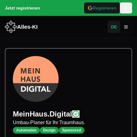
Jetzt registrieren
Registrieren
Alles-KI
DE
Toggl
MeinHaus.Digital
Umbau-Planer für Ihr Traumhaus.
Automation
Design
Sponsored