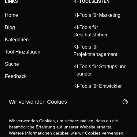
LINKS
KI-TOOLSLISTEN
Home
KI-Tools für Marketing
Blog
KI-Tools für
Geschäftsführer
Kategorien
KI-Tools für
Tool Hinzufügen
Projektmanagement
Suche
KI-Tools für Startups und
Founder
Feedback
KI-Tools für Entwickler
Wir verwenden Cookies
FOLGE UNS
RECHTLICHES
TikTok
Datenschutzerklärung
Wir verwenden Cookies, um sicherzustellen, dass du die
bestmögliche Erfahrung auf unserer Website erhältst.
LinkedIn
Allgemeine
Weitere Informationen darüber, wie wir Cookies verwenden,
Geschäftsbedingungen