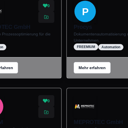
0
P
TEC GmbH
Procys
e Prozessoptimierung für die
Dokumentenautomatisierung mi
Unternehmen.
FREEMIUM
on
Automation
rfahren
Mehr erfahren
0
M
MEPROTEC GmbH