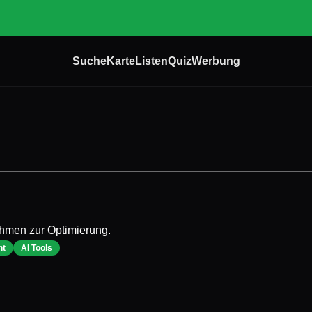
Suche
Karte
Listen
Quiz
Werbung
ehmen zur Optimierung.
nt
AI Tools