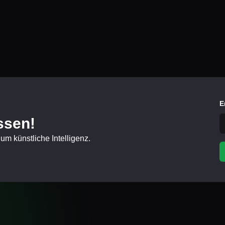
E
ssen!
um künstliche Intelligenz.