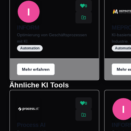
0
I
INFORM
MEPRO
Optimierung von Geschäftsprozessen
KI-basiert
mit KI.
Industrie.
Automation
Automati
Mehr erfahren
Mehr e
Ähnliche KI Tools
0
I
Process AI
INFOR