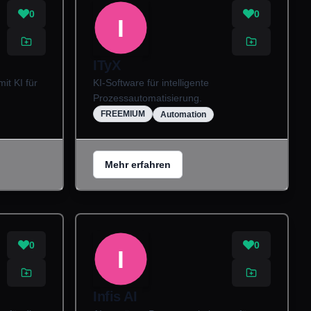
0
0
I
ITyX
t KI für
KI-Software für intelligente
Prozessautomatisierung.
FREEMIUM
Automation
Mehr erfahren
0
0
I
Infis AI