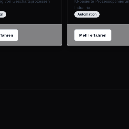
ng von Geschäftsprozessen
KI-basierte Prozessoptimierun
Industrie.
on
Automation
rfahren
Mehr erfahren