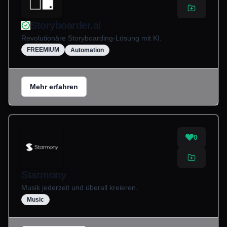
Storyboarder.ai
Revolutionäre Storyboarding-Lösung mit KI.
FREEMIUM
Automation
Mehr erfahren
0
Starmony
Musik jederzeit und überall kreieren.
Music