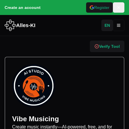
Create an account
Register
Alles-KI
EN
Toggl
Verify Tool
Vibe Musicing
Create music instantly—AI-powered, free, and for