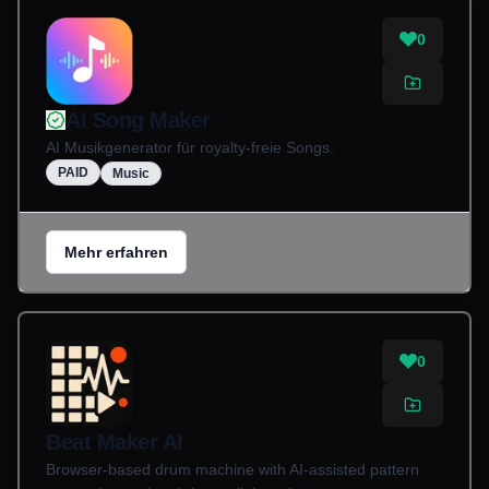
0
AI Song Maker
AI Musikgenerator für royalty-freie Songs.
PAID
Music
Mehr erfahren
0
Beat Maker AI
Browser-based drum machine with AI-assisted pattern