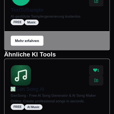
TextToSample
AI-gestützte Samplergenerierung kostenlos.
FREE
Music
Mehr erfahren
Ähnliche KI Tools
1
Gen Song AI
GenSong - Free AI Song Generator & AI Song Maker
Online. Create professional songs in seconds.
FREE
AI Music