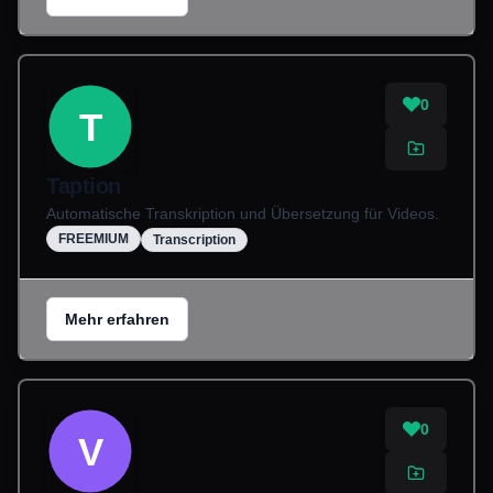
0
T
Taption
Automatische Transkription und Übersetzung für Videos.
FREEMIUM
Transcription
Mehr erfahren
0
V