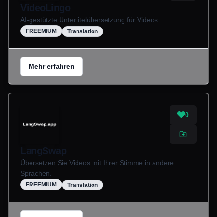
VideoLingo
AI-gestützte Untertitelübersetzung für Videos.
FREEMIUM
Translation
Mehr erfahren
0
LangSwap
Übersetzen Sie Videos mit Ihrer Stimme in andere
Sprachen.
FREEMIUM
Translation