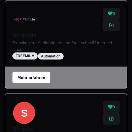
0
ScriptMe
Transkribiere Audio/Videos und füge schnell Untertitel
hinzu.
FREEMIUM
Automation
Mehr erfahren
0
S
Scriptix