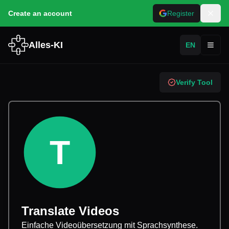
Create an account
Register
Alles-KI
EN
Toggl
Verify Tool
T
Translate Videos
Einfache Videoübersetzung mit Sprachsynthese.