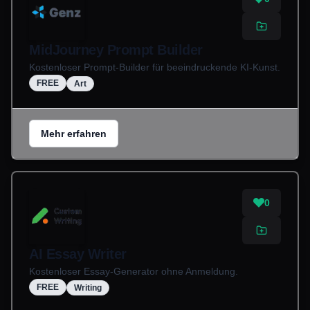
MidJourney Prompt Builder
Kostenloser Prompt-Builder für beeindruckende KI-Kunst.
FREE
Art
Mehr erfahren
0
AI Essay Writer
Kostenloser Essay-Generator ohne Anmeldung.
FREE
Writing