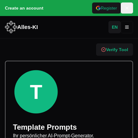
Create an account
Register
Alles-KI
EN
Toggl
Verify Tool
T
Template Prompts
Ihr persönlicher AI-Prompt-Generator.