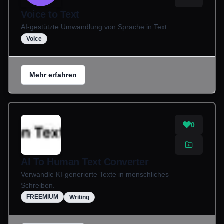
Voice to Text
AI-gestützte Umwandlung von Sprache in Text.
Voice
Mehr erfahren
0
AI To Human Text Converter
Verwandle KI-generierte Texte in menschliches
Schreiben.
FREEMIUM
Writing