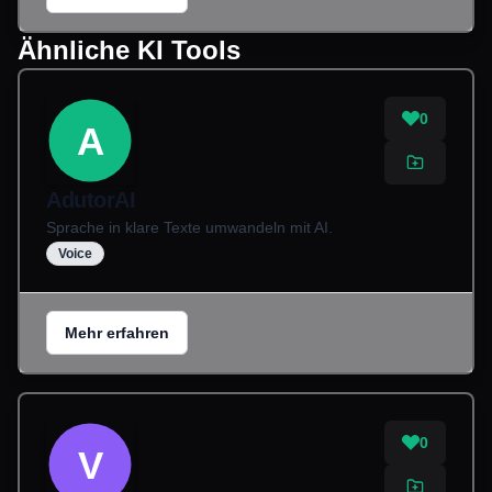
Ähnliche KI Tools
0
A
AdutorAI
Sprache in klare Texte umwandeln mit AI.
Voice
Mehr erfahren
0
V