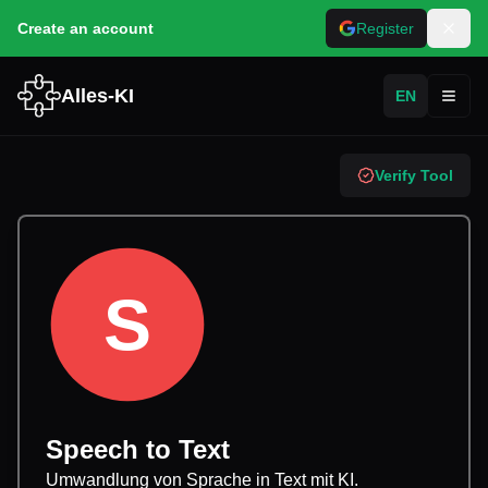
Create an account
Register
Alles-KI
EN
Toggl
Verify Tool
S
Speech to Text
Umwandlung von Sprache in Text mit KI.