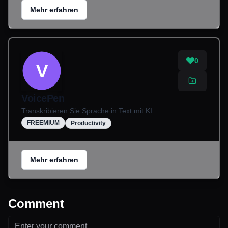
Mehr erfahren
0
V
VoicePen
Transkribieren Sie Sprache in Text mit KI.
FREEMIUM
Productivity
Mehr erfahren
Comment