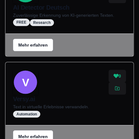
AI Detector Deutsch
Zuverlässige Erkennung von KI-generierten Texten.
FREE
Research
Mehr erfahren
0
V
Versy.ai
Text in virtuelle Erlebnisse verwandeln.
Automation
Mehr erfahren