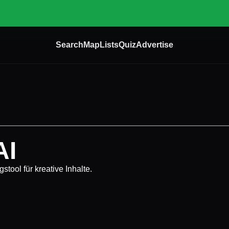
Search
Map
Lists
Quiz
Advertise
AI
tool für kreative Inhalte.