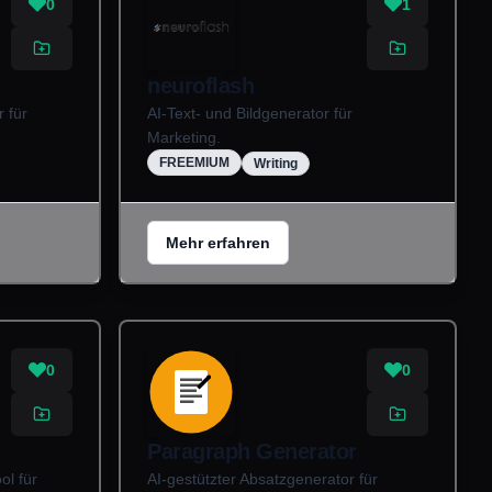
0
1
neuroflash
r für
AI-Text- und Bildgenerator für
Marketing.
FREEMIUM
Writing
Mehr erfahren
0
0
Paragraph Generator
ol für
AI-gestützter Absatzgenerator für