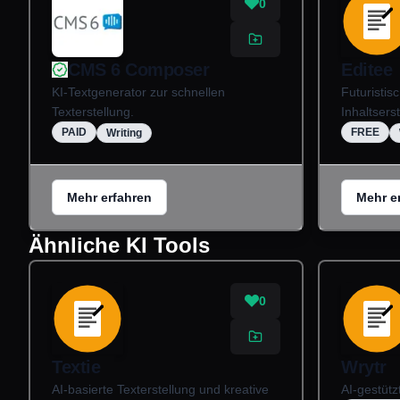
0
CMS 6 Composer
Editee
KI-Textgenerator zur schnellen
Futuristi
Texterstellung.
Inhaltserst
PAID
FREE
Writing
Mehr erfahren
Mehr e
Ähnliche KI Tools
0
Textie
Wrytr
AI-basierte Texterstellung und kreative
AI-gestütz