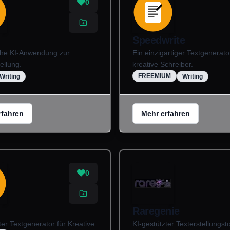
0
Speedwrite
sche KI-Anwendung zur
Ein einzigartiger Textgenerato
ellung.
kreative Schreiber.
FREEMIUM
Writing
Writing
rfahren
Mehr erfahren
0
Raregenie
ter Textgenerator für Kreative.
KI-gestützter Texterstellungsto