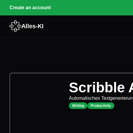
Create an account
Alles-KI
Scribble 
Automatisches Textgenerierungs
Writing
Productivity