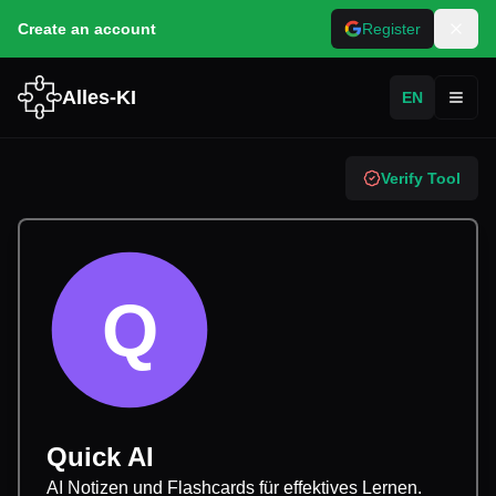
Create an account
Register
Alles-KI
EN
Toggl
Verify Tool
Q
Quick AI
AI Notizen und Flashcards für effektives Lernen.