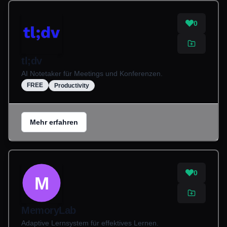
0
tl;dv
AI Notetaker für Meetings und Konferenzen.
FREE
Productivity
Mehr erfahren
0
M
MemoryLab
Adaptive Lernsystem für effektives Lernen.