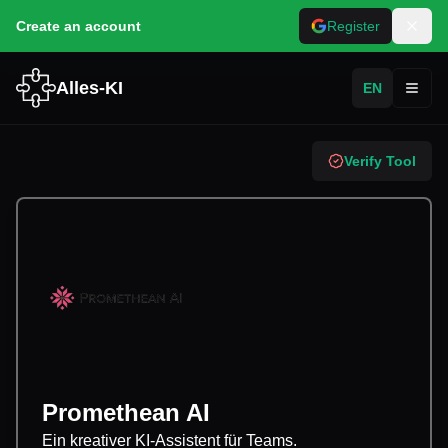
Create an account
Register
Alles-KI
EN
Toggl
Verify Tool
Promethean AI
Ein kreativer KI-Assistent für Teams.