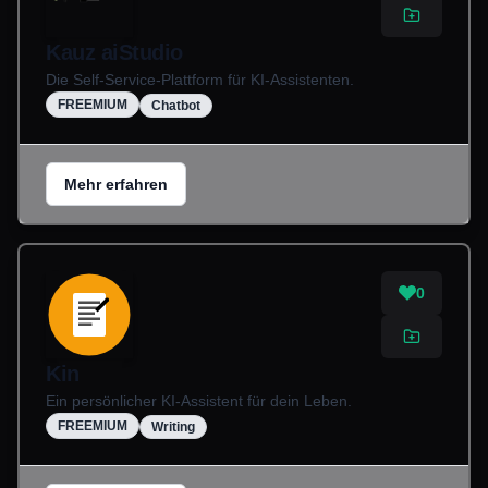
Kauz aiStudio
Die Self-Service-Plattform für KI-Assistenten.
FREEMIUM
Chatbot
Mehr erfahren
0
Kin
Ein persönlicher KI-Assistent für dein Leben.
FREEMIUM
Writing