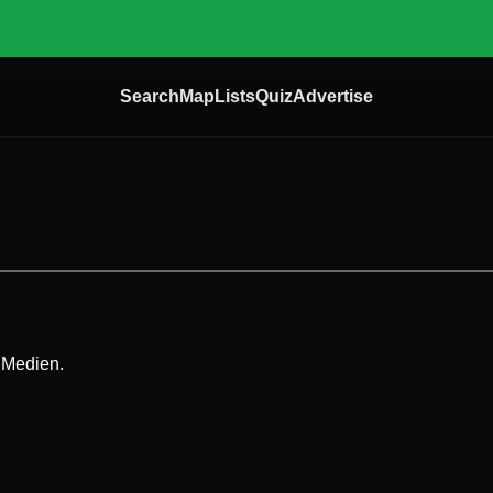
Search
Map
Lists
Quiz
Advertise
e Medien.