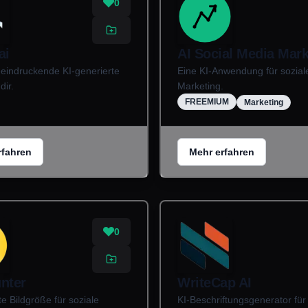
0
ai
AI Social Media Mark
eeindruckende KI-generierte
Eine KI-Anwendung für sozia
dir.
Marketing.
FREEMIUM
Marketing
rfahren
Mehr erfahren
0
nter
WriteCap AI
te Bildgröße für soziale
KI-Beschriftungsgenerator für