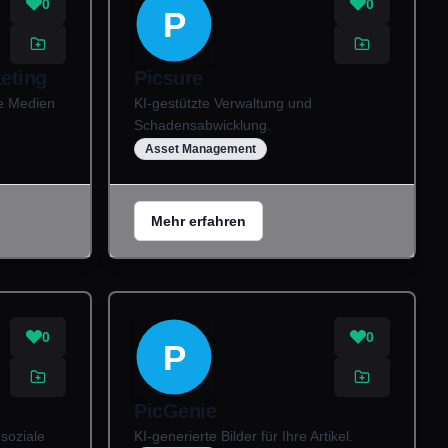
0
0
P
eting
Picsure
le Medien
KI-gestützte Verwaltung und
Schadensabwicklung.
Asset Management
Mehr erfahren
0
0
P
PicGenie
 soziale
KI-generierte Bilder für Ihre Artikel.