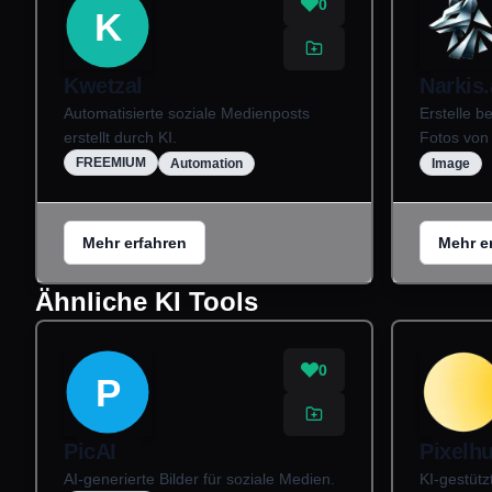
0
K
Kwetzal
Narkis.
Automatisierte soziale Medienposts
Erstelle b
erstellt durch KI.
Fotos von 
FREEMIUM
Automation
Image
Mehr erfahren
Mehr e
Ähnliche KI Tools
0
P
PicAI
Pixelhu
AI-generierte Bilder für soziale Medien.
KI-gestütz