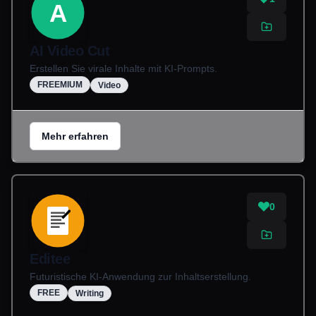
A
AI Video Cut
Erstellen Sie virale Inhalte mit KI-Prompts.
FREEMIUM
Video
Mehr erfahren
0
Editee
Futuristische KI-Anwendung zur Inhaltserstellung.
FREE
Writing