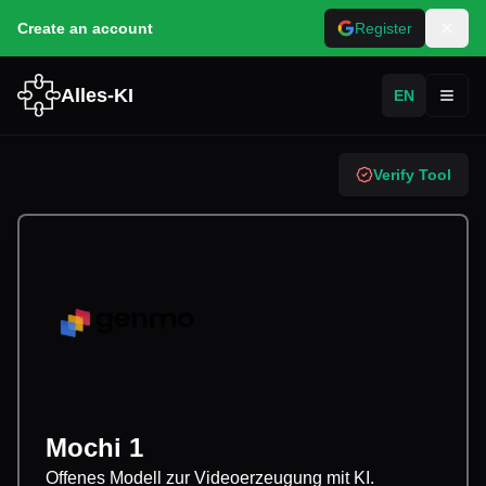
Create an account
Register
Alles-KI
EN
Toggl
Verify Tool
Mochi 1
Offenes Modell zur Videoerzeugung mit KI.