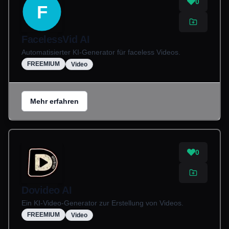
0
F
FacelessVid AI
Automatisierter KI-Generator für faceless Videos.
FREEMIUM
Video
Mehr erfahren
0
Dovideo AI
Ein KI-Video-Generator zur Erstellung von Videos.
FREEMIUM
Video