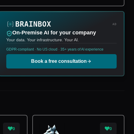
AD
On-Premise AI for your company
Your data. Your infrastructure. Your AI.
GDPR-compliant · No US cloud · 35+ years of AI experience
Book a free consultation
0
0