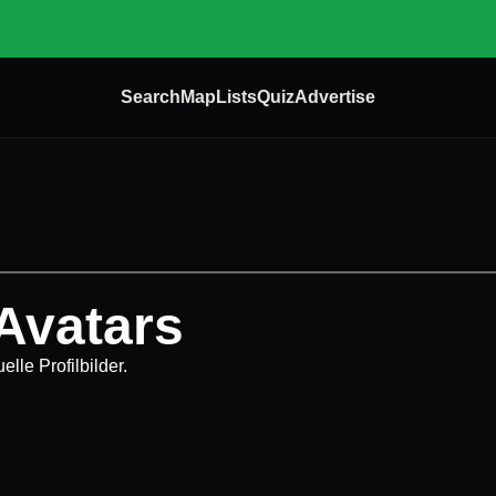
Search
Map
Lists
Quiz
Advertise
Avatars
elle Profilbilder.