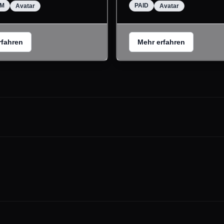
UM
PAID
Avatar
Avatar
rfahren
Mehr erfahren