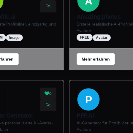
A
ile.ai
Amazing.photos
te Profilbilder, einzigartig und
Erstelle realistische AI-Profilb
Avatare.
UM
FREE
Image
Avatar
rfahren
Mehr erfahren
0
P
ar Generator
PFP.AI
Sie personalisierte KI-Avatar-
AI-Generator für Profilbilder 
fach.
Avatare.