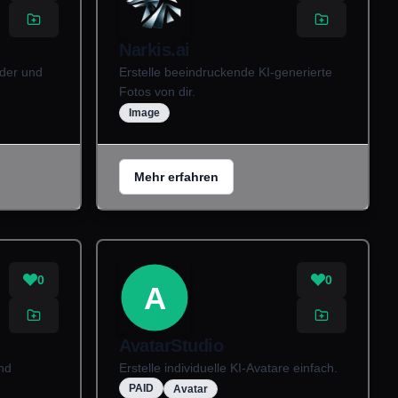
Narkis.ai
ilder und
Erstelle beeindruckende KI-generierte
Fotos von dir.
Image
Mehr erfahren
0
0
A
AvatarStudio
und
Erstelle individuelle KI-Avatare einfach.
PAID
Avatar