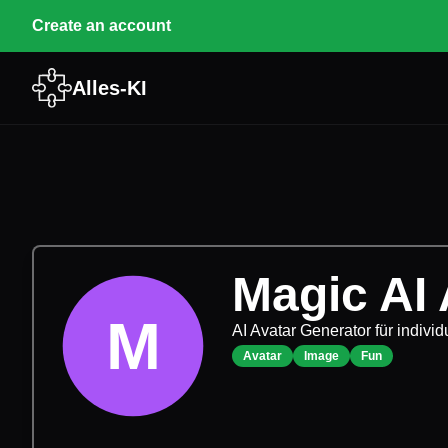
Create an account
Alles-KI
Magic AI 
M
AI Avatar Generator für individu
Avatar
Image
Fun