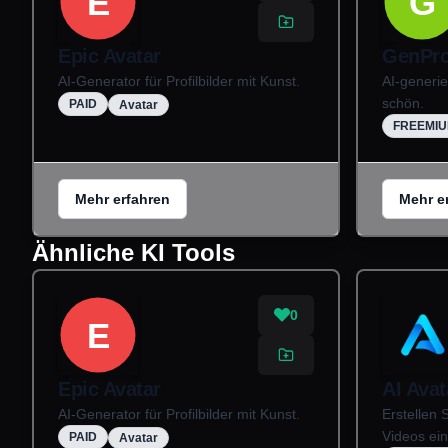
E
G
Epic Avatar
GenProf
AI-Generator für Profilbilder mit Kunst.
AI-generier
schön.
PAID
Avatar
FREEMI
Mehr erfahren
Mehr e
Ähnliche KI Tools
0
E
Epic Avatar
AI Avat
AI-Generator für Profilbilder mit Kunst.
Erstellen 
Videos ein
PAID
Avatar