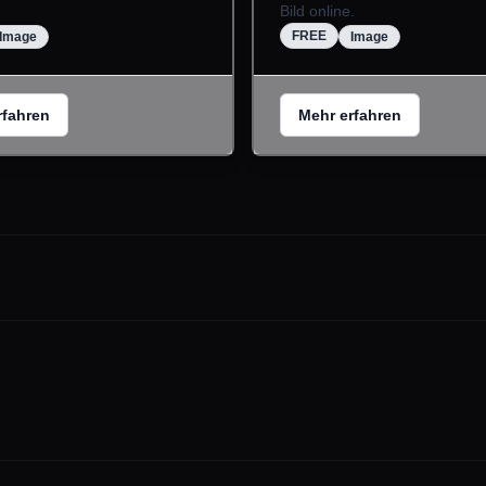
.
Bild online.
FREE
Image
Image
rfahren
Mehr erfahren