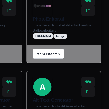
0
0
PhotoEditor.ai
ung
Kostenloser AI Foto-Editor für kreative
Bildbearbeitung.
FREEMIUM
Image
Mehr erfahren
0
0
A
rator
Alt Text Generator
 Text zu
Kostenloser Alt-Text-Generator für