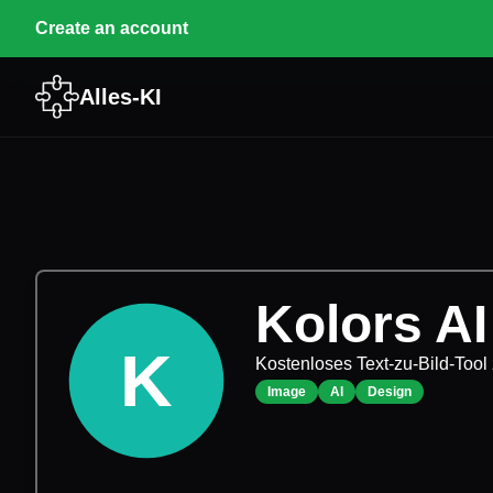
Create an account
Alles-KI
Kolors AI
K
Kostenloses Text-zu-Bild-Tool 
Image
AI
Design