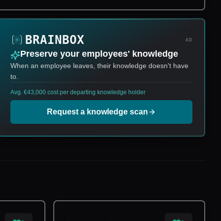
AD
Preserve your employees' knowledge
When an employee leaves, their knowledge doesn't have
to.
Avg. €43,000 cost per departing knowledge holder
Request a knowledge scan