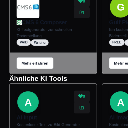
0
G
CMS 6 Composer
Gulf P
KI-Textgenerator zur schnellen
Ein kosten
Texterstellung.
Bilderstell
PAID
FREE
Writing
Mehr erfahren
Mehr e
Ähnliche KI Tools
0
A
A
AI Input
AI Ima
Kostenloser Text-zu-Bild Generator.
Kostenlose