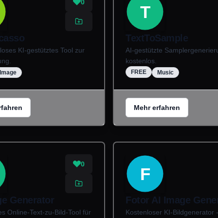
0
T
icasso
TextToSample
loses KI-gestütztes Tool zur
AI-gestützte Samplergenerier
ung.
kostenlos.
FREE
Image
Music
rfahren
Mehr erfahren
0
F
ge Generator
Fotor AI Image Gene
s Online-Text-zu-Bild-Tool für
Kostenloser KI-Bildgenerator -