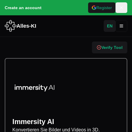
Create an account
Register
Alles-KI
EN
Toggl
Verify Tool
Immersity AI
Konvertieren Sie Bilder und Videos in 3D.