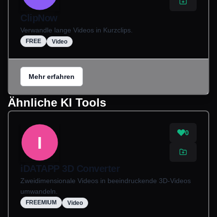
ClipNow
Verwandle lange Videos in Kurzclips.
FREE
Video
Mehr erfahren
Ähnliche KI Tools
0
I
iDATAPP 3D Converter
Zweidimensionale Videos in beeindruckende 3D-Videos
umwandeln.
FREEMIUM
Video