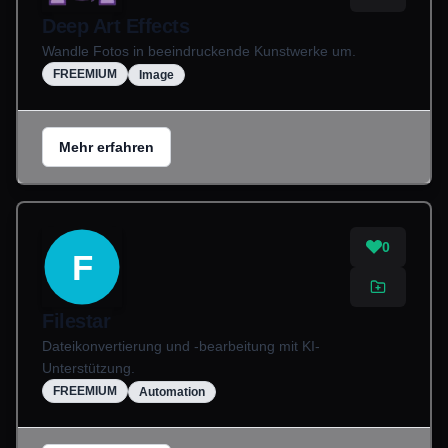
Deep Art Effects
Wandle Fotos in beeindruckende Kunstwerke um.
FREEMIUM
Image
Mehr erfahren
0
F
Filestar
Dateikonvertierung und -bearbeitung mit KI-
Unterstützung.
FREEMIUM
Automation