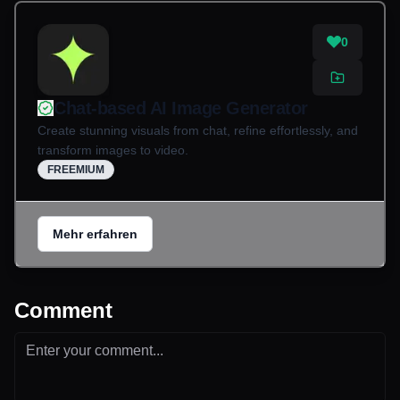
0
Chat-based AI Image Generator
Create stunning visuals from chat, refine effortlessly, and
transform images to video.
FREEMIUM
Mehr erfahren
Comment