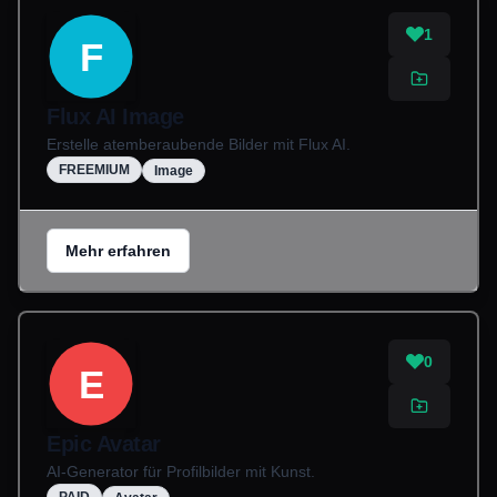
1
F
Flux AI Image
Erstelle atemberaubende Bilder mit Flux AI.
FREEMIUM
Image
Mehr erfahren
0
E
Epic Avatar
AI-Generator für Profilbilder mit Kunst.