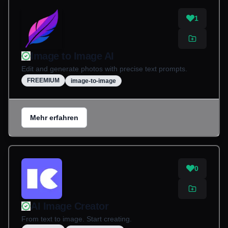
1
Image to Image AI
Edit and generate photos with precise text prompts.
FREEMIUM
image-to-image
Mehr erfahren
0
AI Image Creator
From text to image. Start creating.