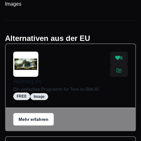
Images
Alternativen aus der EU
0
AIimag.es
Ein einfaches Programm für Text-zu-Bild AI.
FREE
Image
Mehr erfahren