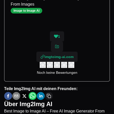
From Images
Image to Image AI
1
imgtoimg-ai.com
Noch keine Bewertungen
Teile
Img2Img AI
mit deinen Freunden:
Über
Img2Img AI
Best Image to Image AI – Free AI Image Generator From