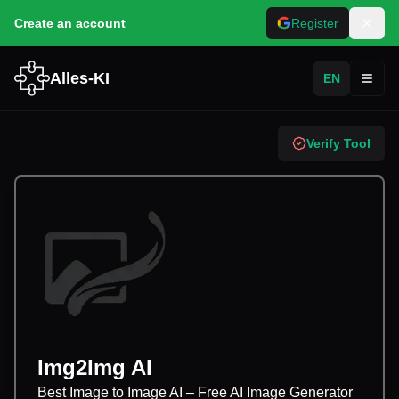
Create an account
Register
Alles-KI
EN
Toggl
Verify Tool
Img2Img AI
Best Image to Image AI – Free AI Image Generator