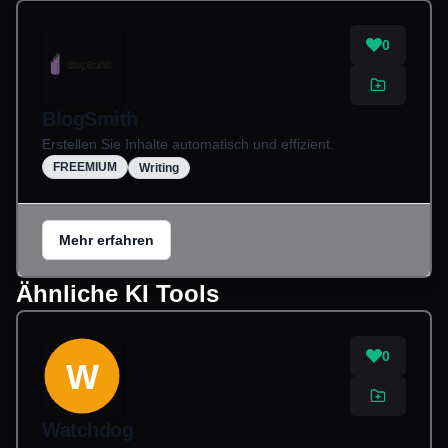
0
BlogSmith
Erstellen Sie Inhalte automatisch und effizient.
FREEMIUM
Writing
Mehr erfahren
Ähnliche KI Tools
0
W
Watchdog