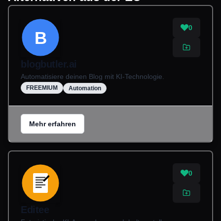
0
B
blogbutler.ai
Automatisiere deinen Blog mit KI-Technologie.
FREEMIUM
Automation
Mehr erfahren
0
Editee