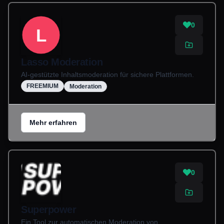
0
L
Lasso Moderation
AI-gestützte Inhaltsmoderation für sichere Plattformen.
FREEMIUM
Moderation
Mehr erfahren
0
Superpower
Ein Tool zur automatischen Moderation von