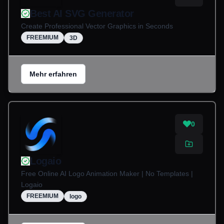
Best AI SVG Generator
Create Professional Vector Graphics in Seconds
FREEMIUM
3D
Mehr erfahren
0
Logaio
Free Online AI Logo Animation Maker | No Templates |
Logaio
FREEMIUM
logo