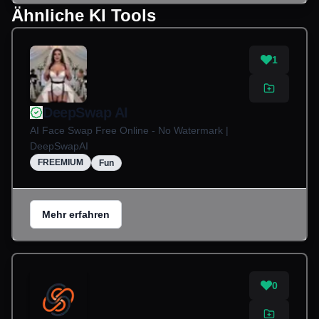
Ähnliche KI Tools
1
DeepSwap AI
AI Face Swap Free Online - No Watermark |
DeepSwapAI
FREEMIUM
Fun
Mehr erfahren
0