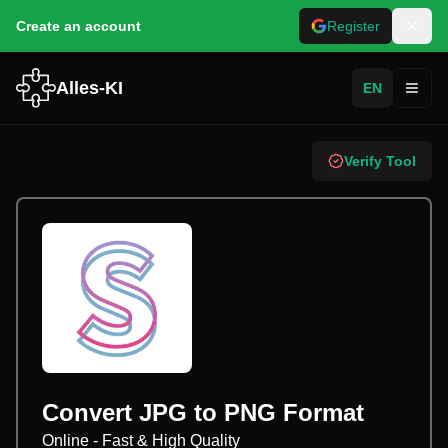
Create an account
Register
Alles-KI
EN
Toggl
Verify Tool
Convert JPG to PNG Format
Online - Fast & High Quality