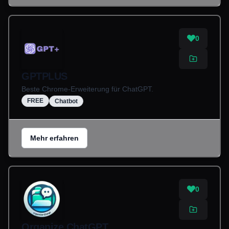
0
GPTPLUS
Beste Chrome-Erweiterung für ChatGPT.
FREE
Chatbot
Mehr erfahren
0
Organize ChatGPT