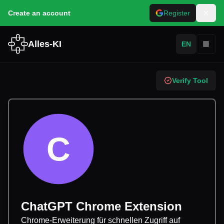
Create an account
Register
Alles-KI
EN
Toggl
Verify Tool
C
ChatGPT Chrome Extension
Chrome-Erweiterung für schnellen Zugriff auf