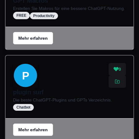
GPT Macros
Erstellen Sie Makros für eine bessere ChatGPT-Nutzung.
FREE
Productivity
Mehr erfahren
0
P
plugin surf
Die beste ChatGPT-Plugins und GPTs Verzeichnis.
Chatbot
Mehr erfahren