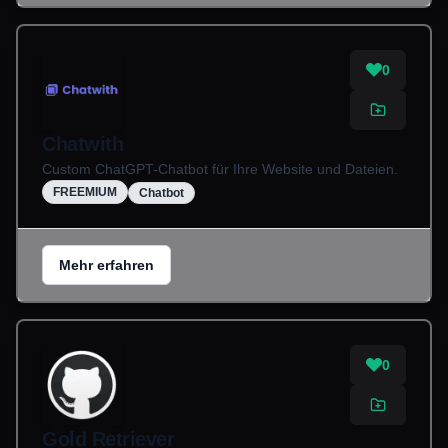
0
Chatwith
Custom ChatGPT-Chatbot für Ihre Website und Dateien.
FREEMIUM
Chatbot
Mehr erfahren
0
Gold Retriever