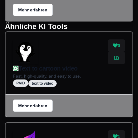
Mehr erfahren
Ähnliche KI Tools
0
Text to cartoon video
Fast, high-quality, and easy to use.
PAID
text to video
Mehr erfahren
1