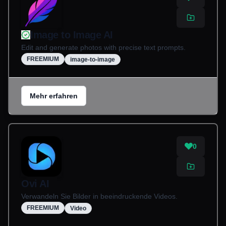
Image to Image AI
Edit and generate photos with precise text prompts.
FREEMIUM
image-to-image
Mehr erfahren
0
Ovi AI
Verwandeln Sie Bilder in beeindruckende Videos.
FREEMIUM
Video