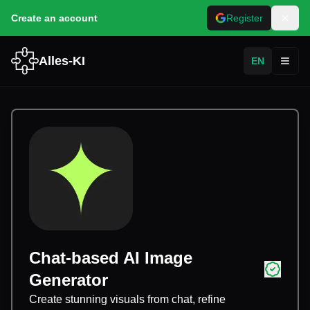
Create an account
Register
Alles-KI
EN
Toggl
Chat-based AI Image
Generator
Create stunning visuals from chat, refine