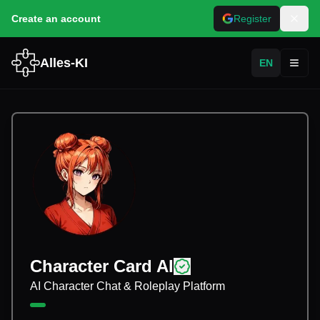
Create an account
Register
Alles-KI
EN
Toggl
Character Card AI
AI Character Chat & Roleplay Platform