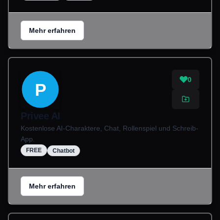
Mehr erfahren
0
P
Privee AI
Kostenlose AI-Charaktere, Chat, Rollenspiel und Schreib-
App.
FREE
Chatbot
Mehr erfahren