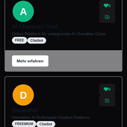
0
A
AI Character Chat
Online Plattform für unbegrenzte AI Charakter Chats.
FREE
Chatbot
Mehr erfahren
0
D
DreamPal
Interaktive KI-Rollenspiel-Chatbot-Plattform.
FREEMIUM
Chatbot