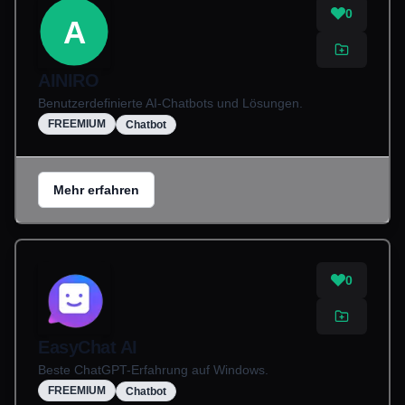
0
A
AINIRO
Benutzerdefinierte AI-Chatbots und Lösungen.
FREEMIUM
Chatbot
Mehr erfahren
0
EasyChat AI
Beste ChatGPT-Erfahrung auf Windows.
FREEMIUM
Chatbot