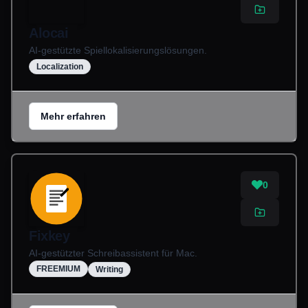
Alocai
AI-gestützte Spiellokalisierungslösungen.
Localization
Mehr erfahren
0
Fixkey
AI-gestützter Schreibassistent für Mac.
FREEMIUM
Writing