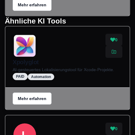
Mehr erfahren
Ähnliche KI Tools
0
Xpolyglot
AI-gesteuertes Lokalisierungstool für Xcode-Projekte.
PAID
Automation
Mehr erfahren
0
L