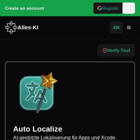
Create an account
Register
Alles-KI
EN
Toggl
Verify Tool
Auto Localize
AI-gestützte Lokalisierung für Apps und Xcode.