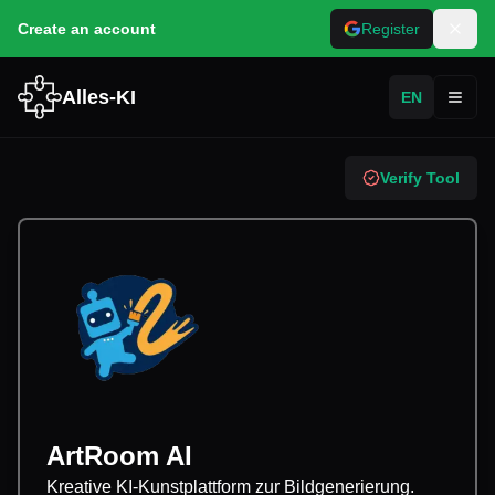
Create an account
Register
Alles-KI
EN
Toggl
Verify Tool
ArtRoom AI
Kreative KI-Kunstplattform zur Bildgenerierung.