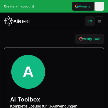
Create an account
Register
Alles-KI
EN
Toggl
Verify Tool
A
AI Toolbox
Komplette Lösung für KI-Anwendungen.