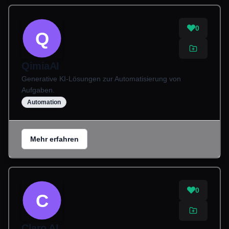
0
Q
QimiaAI
Generative KI-Lösungen zur Automatisierung von
Aufgaben.
Automation
Mehr erfahren
0
C
Claro AI