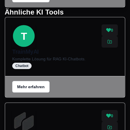
Ähnliche KI Tools
0
T
TrainMyAI
Komplette Lösung für RAG KI-Chatbots.
Chatbot
Mehr erfahren
0