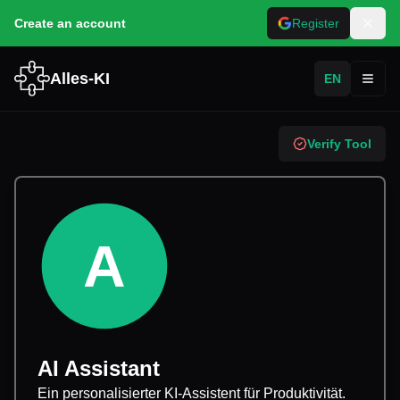
Create an account
Register
Alles-KI
EN
Toggl
Verify Tool
A
AI Assistant
Ein personalisierter KI-Assistent für Produktivität.