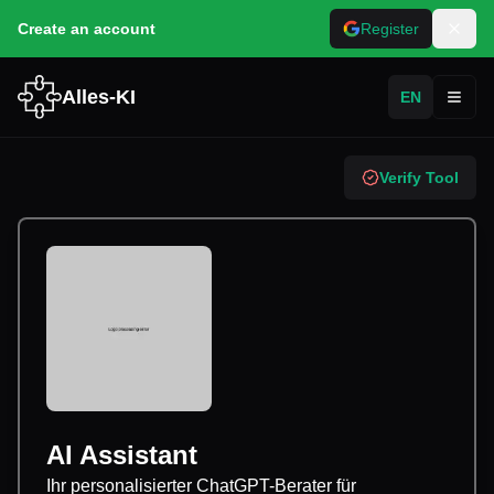
Create an account
Register
Alles-KI
EN
Toggl
Verify Tool
AI Assistant
Ihr personalisierter ChatGPT-Berater für