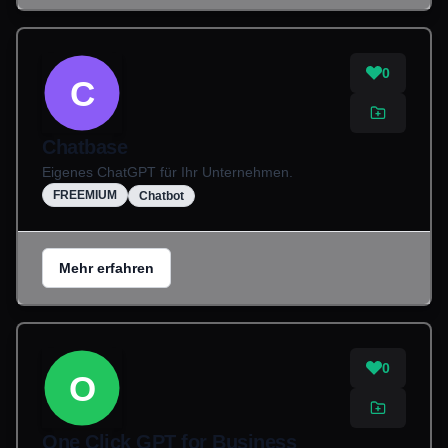
0
C
Chatbase
Eigenes ChatGPT für Ihr Unternehmen.
FREEMIUM
Chatbot
Mehr erfahren
0
O
One Click GPT for Business