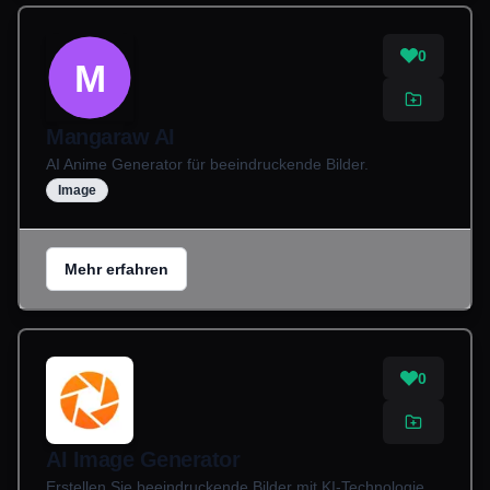
0
M
Mangaraw AI
AI Anime Generator für beeindruckende Bilder.
Image
Mehr erfahren
0
AI Image Generator
Erstellen Sie beeindruckende Bilder mit KI-Technologie.