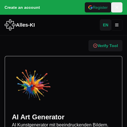
Create an account
Register
Alles-KI
EN
Toggl
Verify Tool
AI Art Generator
AI Kunstgenerator mit beeindruckenden Bildern.