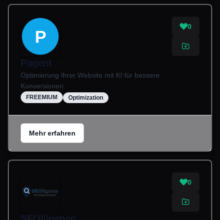
0
P
Pagent
Optimierung Ihrer Website mit KI für bessere
Konversionen.
FREEMIUM
Optimization
Mehr erfahren
0
SEOlligence