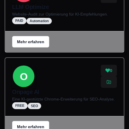
LLM Optimize
Website-Audit zur Optimierung für KI-Empfehlungen.
PAID
Automation
Mehr erfahren
0
O
Onpage AI
Eine KI-gestützte Chrome-Erweiterung für SEO-Analyse.
FREE
SEO
Mehr erfahren