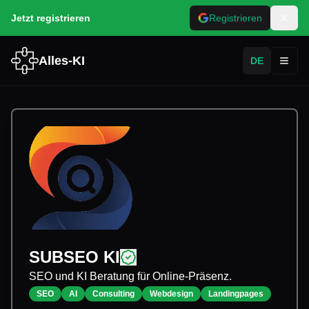
Jetzt registrieren
Registrieren
Alles-KI
DE
Toggl
SUBSEO KI
SEO und KI Beratung für Online-Präsenz.
SEO
AI
Consulting
Webdesign
Landingpages