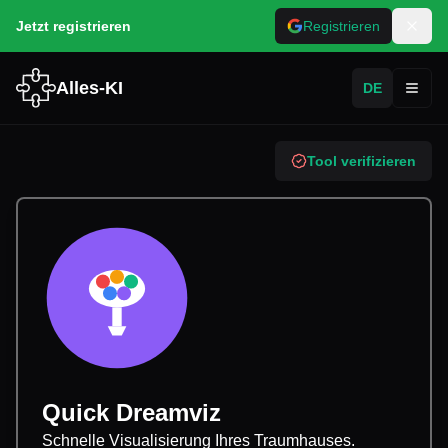
Jetzt registrieren
Registrieren
Alles-KI
DE
Toggl
Tool verifizieren
Quick Dreamviz
Schnelle Visualisierung Ihres Traumhauses.