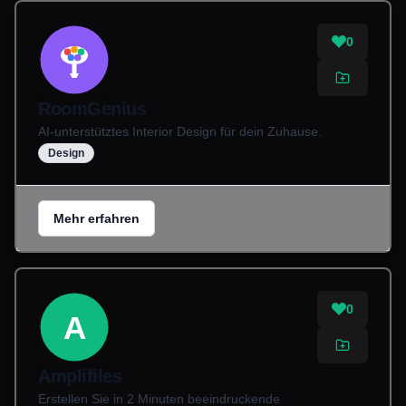
0
RoomGenius
AI-unterstütztes Interior Design für dein Zuhause.
Design
Mehr erfahren
0
A
Amplifiles
Erstellen Sie in 2 Minuten beeindruckende