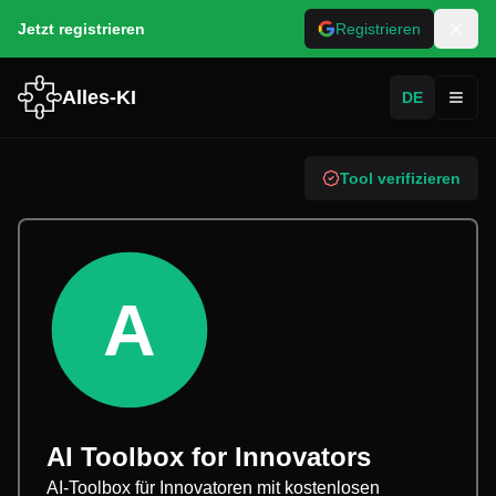
Jetzt registrieren
Registrieren
Alles-KI
DE
Toggl
Tool verifizieren
A
AI Toolbox for Innovators
AI-Toolbox für Innovatoren mit kostenlosen