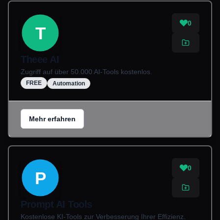
0
T
Theee AI
Zugriff auf über 50.000 AI-Tools kostenlos.
FREE
Automation
Mehr erfahren
0
P
Prompt AI Tools
Kostenlose KI-Tools zur Verbesserung Ihrer Effizienz.