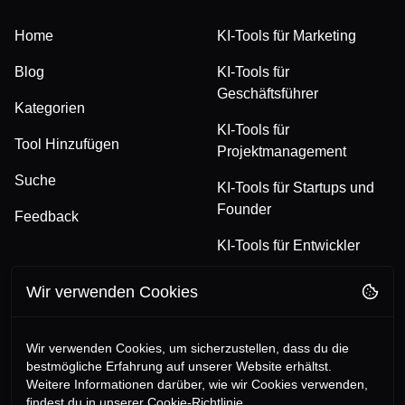
Home
KI-Tools für Marketing
Blog
KI-Tools für
Geschäftsführer
Kategorien
KI-Tools für
Tool Hinzufügen
Projektmanagement
Suche
KI-Tools für Startups und
Founder
Feedback
KI-Tools für Entwickler
Wir verwenden Cookies
FOLGE UNS
RECHTLICHES
TikTok
Datenschutzerklärung
Wir verwenden Cookies, um sicherzustellen, dass du die
bestmögliche Erfahrung auf unserer Website erhältst.
LinkedIn
Allgemeine
Weitere Informationen darüber, wie wir Cookies verwenden,
Geschäftsbedingungen
findest du in unserer Cookie-Richtlinie.