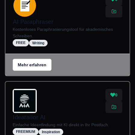
AI Paraphraser
Kostenloses Paraphrasierungstool für akademisches
Schreiben.
FREE
Writing
Mehr erfahren
0
Ideatailor AI
Einfache Ideenfindung mit KI direkt in Ihr Postfach.
FREEMIUM
Inspiration